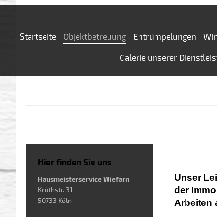
Startseite
Objektbetreuung
Entrümpelungen
Win
Galerie unserer Dienstlei
Hier finden Sie uns
Unser Lei
Hausmeisterservice Wiefarn
der Immob
Krüthstr. 31
50733 Köln
Arbeiten