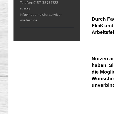
Telefon: 0157-38759722
e-Mail:
info@hausmeisterservice-
Durch Fa
wiefarn.de
Fleiß und
Arbeitsfe
Nutzen au
haben. Si
die Mögli
Wünsche m
unverbind